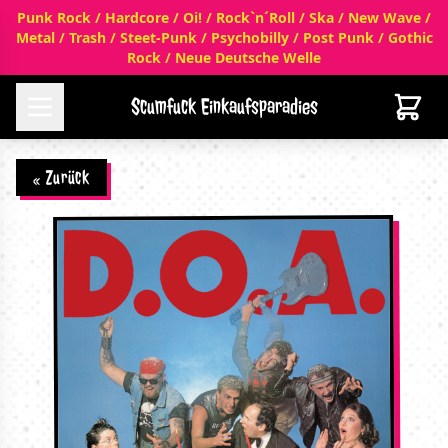
Punk Rock / Hardcore / Oi! / Rock`n´Roll / Ska / New Wave /
Metal / Trash / Steet-Punk / Psychobilly / Post Punk / Gothic
Rock / Neue Deutsche Welle
Scumfuck Einkaufsparadies
« Zurück