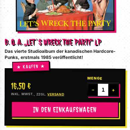
D. O. A. „LET´S WRECK THE PARTY“ LP
Das vierte Studioalbum der kanadischen Hardcore-
Punks, erstmals 1985 veröffentlicht!
MENGE
16,50 €
−
+
INKL. MWST., ZZGL.
VERSAND
IN DEN EINKAUFSWAGEN