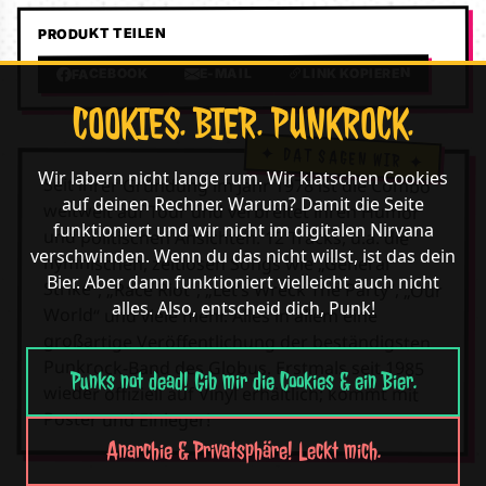
PRODUKT TEILEN
LINK KOPIEREN
E-MAIL
FACEBOOK
COOKIES. BIER. PUNKROCK.
Wir labern nicht lange rum. Wir klatschen Cookies
Seit ihrer Gründung im Jahr 1978 ist die Combo
auf deinen Rechner. Warum? Damit die Seite
weltweit auf Tour und verbreitet ihren Humor
funktioniert und wir nicht im digitalen Nirvana
und politischen Ansichten. 12 Tracks, u.a. die
verschwinden. Wenn du das nicht willst, ist das dein
hymnischen, zeitlosen Songs wie „General
Bier. Aber dann funktioniert vielleicht auch nicht
Strike“, „Race Riot“, „Let’s Wreck The Party“, „Our
alles. Also, entscheid dich, Punk!
World“ und viele mehr. Alles in allem eine
großartige Veröffentlichung der beständigsten
Punkrock-Band des Globus. Erstmals seit 1985
Punks not dead! Gib mir die Cookies & ein Bier.
wieder offiziell auf Vinyl erhältlich; kommt mit
Poster und Einleger!
Anarchie & Privatsphäre! Leckt mich.