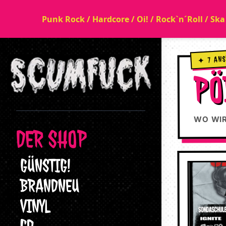
Punk Rock / Hardcore / Oi! / Rock`n´Roll / Sk
✦ 7 AN
PÖ
WO WIR
DER SHOP
GÜNSTIG!
BRANDNEU
VINYL