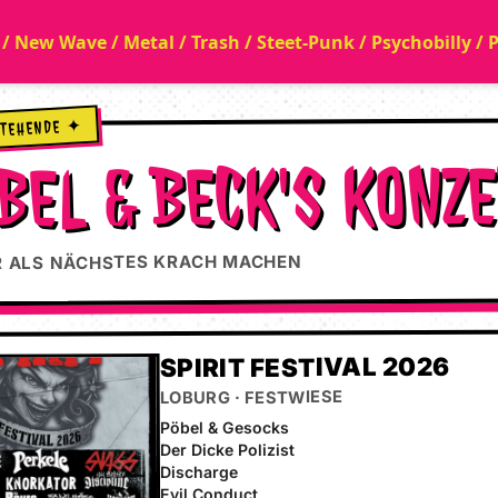
a / New Wave / Metal / Trash / Steet-Punk / Psychobilly /
STEHENDE ✦
BEL & BECK'S KONZ
 ALS NÄCHSTES KRACH MACHEN
SPIRIT FESTIVAL 2026
LOBURG · FESTWIESE
Pöbel & Gesocks
Der Dicke Polizist
Discharge
Evil Conduct