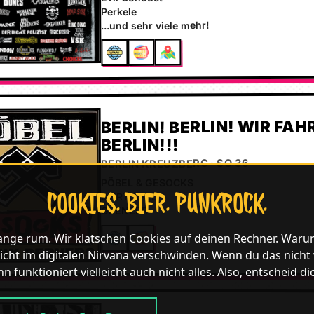
Perkele
...und sehr viele mehr!
BERLIN! BERLIN! WIR FA
BERLIN!!!
BERLIN KREUZBERG · SO 36
PÖBEL & GESOCKS
COOKIES. BIER. PUNKROCK.
BIERTOIFEL
GRENZER
lange rum. Wir klatschen Cookies auf deinen Rechner. Waru
icht im digitalen Nirvana verschwinden. Wenn du das nicht wil
n funktioniert vielleicht auch nicht alles. Also, entscheid di