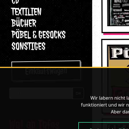
CD
TEXTILIEN
BÜCHER
PÖBEL & GESOCKS
SONSTIGES
Einkaufswagen
OK
Suchen
Wir labern nicht 
funktioniert und wir n
Aber dan
Wat an Infos