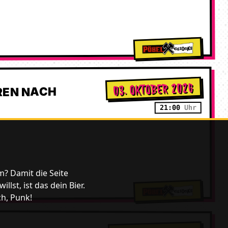
03. OKTOBER 2026
HREN NACH
21:00
m? Damit die Seite
lst, ist das dein Bier.
ch, Punk!