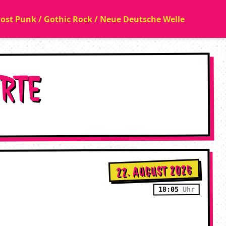
 Post Punk / Gothic Rock / Neue Deutsche Welle
ERTE
22. AUGUST 2026
18:05