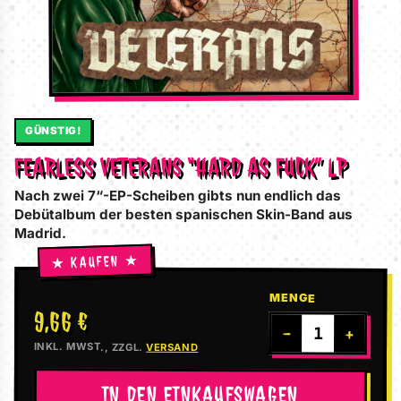
GÜNSTIG!
FEARLESS VETERANS “HARD AS FUCK” LP
Nach zwei 7“-EP-Scheiben gibts nun endlich das
Debütalbum der besten spanischen Skin-Band aus
Madrid.
MENGE
9,66 €
−
+
INKL. MWST., ZZGL.
VERSAND
IN DEN EINKAUFSWAGEN