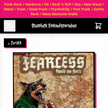
Punk Rock / Hardcore / Oi! / Rock`n´Roll / Ska / New Wave /
Metal / Trash / Steet-Punk / Psychobilly / Post Punk / Gothic
Rock / Neue Deutsche Welle
Scumfuck Einkaufsparadies
« Zurück