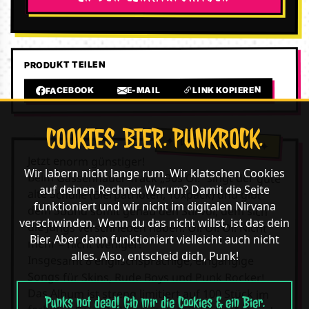
PRODUKT TEILEN
LINK KOPIEREN
E-MAIL
FACEBOOK
COOKIES. BIER. PUNKROCK.
Jetzt enorm günstiger!
Wir labern nicht lange rum. Wir klatschen Cookies
Beim Gassenhauer-Track „90s Oi!“ singt der gute
auf deinen Rechner. Warum? Damit die Seite
alte Schulle (Bierpatrioten, Toxpack) und gibt
funktioniert und wir nicht im digitalen Nirvana
dem Sound somit genau den Stil vor, dem sich
verschwinden. Wenn du das nicht willst, ist das dein
die Jungs verschrieben haben: Oi! Oi! Oi! Nicht
Bier. Aber dann funktioniert vielleicht auch nicht
mehr – nicht weniger!
alles. Also, entscheid dich, Punk!
Insgesamt 8 englischsprachige, eingängige
Songs für Skins, Rude Boys und Punk Rocker!
Das Album ist streng limitiert auf 100 Stück im
Punks not dead! Gib mir die Cookies & ein Bier.