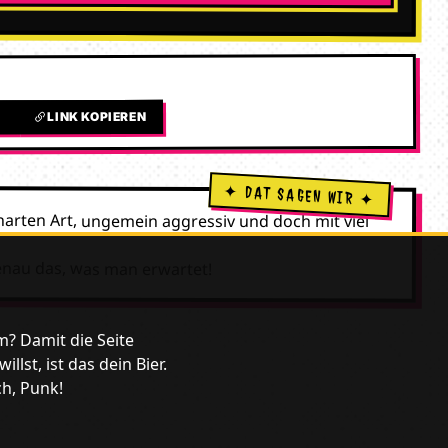
LINK KOPIEREN
L
harten Art, ungemein aggressiv und doch mit viel
enau das, was man erwartet!
m? Damit die Seite
lst, ist das dein Bier.
ch, Punk!