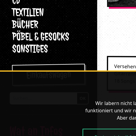
CD
TEXTILIEN
BÜCHER
PÖBEL & GESOCKS
SONSTIGES
Versehen 
Einkaufswagen
Gitarren
18 Songs
OK
Suchen
Wir labern nicht 
funktioniert und wir n
Aber dan
Wat an Infos