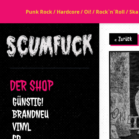
Punk Rock / Hardcore / Oi! / Rock`n´Roll / Sk
« Zurück
DER SHOP
GÜNSTIG!
BRANDNEU
VINYL