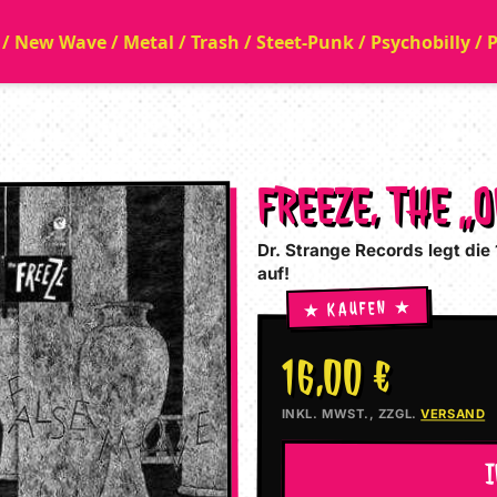
a / New Wave / Metal / Trash / Steet-Punk / Psychobilly /
FREEZE, THE „
Dr. Strange Records legt di
auf!
16,00 €
INKL. MWST., ZZGL.
VERSAND