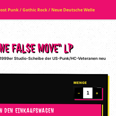
 Post Punk / Gothic Rock / Neue Deutsche Welle
ONE FALSE MOVE“ LP
e 1999er Studio-Scheibe der US-Punk/HC-Veteranen neu
MENGE
−
+
IN DEN EINKAUFSWAGEN