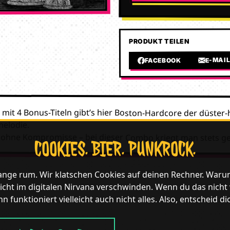
PRODUKT TEILEN
E-MAI
FACEBOOK
mit 4 Bonus-Titeln gibt’s hier Boston-Hardcore der düster-
melodie.
 ohne Kompromisse – bei dieser Combo kriegt man stets g
COOKIES. BIER. PUNKROCK.
lange rum. Wir klatschen Cookies auf deinen Rechner. Waru
icht im digitalen Nirvana verschwinden. Wenn du das nicht wil
n funktioniert vielleicht auch nicht alles. Also, entscheid di