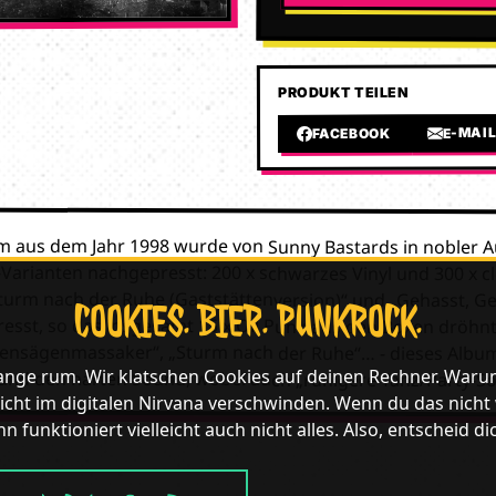
PRODUKT TEILEN
E-MAI
FACEBOOK
m aus dem Jahr 1998 wurde von Sunny Bastards in nobler 
-Varianten nachgepresst: 200 x schwarzes Vinyl und 300 x cle
turm nach der Ruhe (Gaststättenversion)“ und „Gehasst, Gelieb
resst, so das insgesamt 15 x Oi! Punk aus den Boxen dröhnt! „
ensägenmassaker“, „Sturm nach der Ruhe“… - dieses Album best
COOKIES. BIER. PUNKROCK.
lange rum. Wir klatschen Cookies auf deinen Rechner. Waru
und den harten Sound, wobei auch „ruhigere Tanz/Party-So
icht im digitalen Nirvana verschwinden. Wenn du das nicht wil
n funktioniert vielleicht auch nicht alles. Also, entscheid di