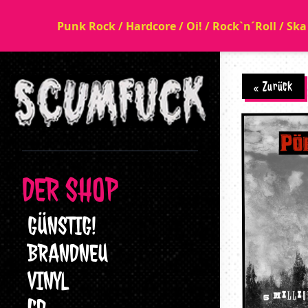
Punk Rock / Hardcore / Oi! / Rock`n´Roll / Sk
« Zurück
DER SHOP
GÜNSTIG!
BRANDNEU
VINYL