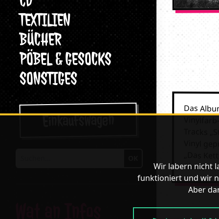
CD
TEXTILIEN
BÜCHER
PÖBEL & GESOCKS
SONSTIGES
Das Albu
Vinylfarb
Tracks „S
Vinyl gep
„Das Kett
Einkaufswagen
OK
Suchen
Wir labern nicht 
Rhetorik 
funktioniert und wir n
Aber dan
Wat an Infos