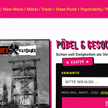
a / New Wave / Metal / Trash / Steet-Punk / Psychobilly /
PÖBEL & GESO
Schon seit Ewigkeiten als Vi
VARIANTE
BITTE WÄHLEN …
PREIS INKL. MWST., ZZGL.
VER