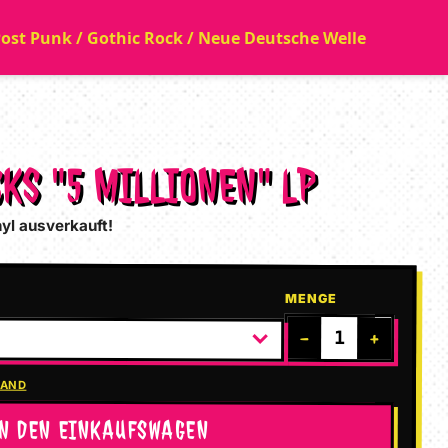
 Post Punk / Gothic Rock / Neue Deutsche Welle
CKS "5 MILLIONEN" LP
nyl ausverkauft!
MENGE
−
+
SAND
IN DEN EINKAUFSWAGEN