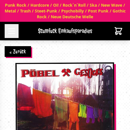
Punk Rock / Hardcore / Oi! / Rock`n´Roll / Ska / New Wave /
Metal / Trash / Steet-Punk / Psychobilly / Post Punk / Gothic
Rock / Neue Deutsche Welle
Scumfuck Einkaufsparadies
« Zurück