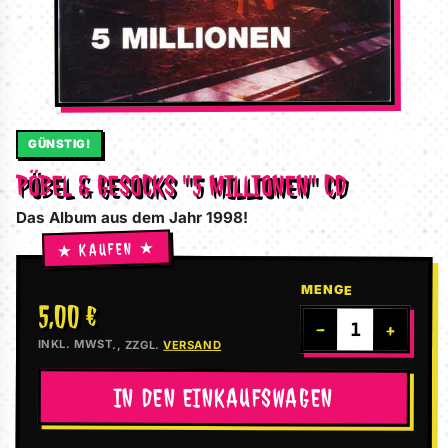
GÜNSTIG!
PÖBEL & GESOCKS "5 MILLIONEN" CD
Das Album aus dem Jahr 1998!
MENGE
5,00 €
−
+
INKL. MWST., ZZGL.
VERSAND
IN DEN EINKAUFSWAGEN