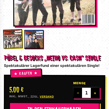
PÖBEL & GESOCKS „HEINO VS. CASH“ SINGLE
Spektakulärer Lagerfund einer spektakulären Single!
MENGE
5,00 €
−
+
INKL. MWST., ZZGL.
VERSAND