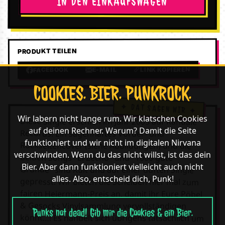
IN DEN EINKAUFSWAGEN
PRODUKT TEILEN
LINK KOPIEREN
E-MAIL
FACEBOOK
COOKIES. BIER. PUNKROCK.
Wir labern nicht lange rum. Wir klatschen Cookies
Diese Single erschien im Jahr 2005 auf Randale
auf deinen Rechner. Warum? Damit die Seite
Records! Ein sagenhaftes Vorder- und
funktioniert und wir nicht im digitalen Nirvana
Rückseitencover (siehe Abbildungen) und die
verschwinden. Wenn du das nicht willst, ist das dein
beiden Songs "El Zecho" und "1000 gute
Bier. Aber dann funktioniert vielleicht auch nicht
Gründe" sind Kult und auf einer duften Single
alles. Also, entscheid dich, Punk!
gepresst. Wir bieten die Scheiben hier mal zum
fairen Heiermann-Preis an, damit ihr Eure Pöbel
& Gesocks Vinylsammlung vervollständigen
Punks not dead! Gib mir die Cookies & ein Bier.
könnt…! Es handelt sich übrigens tatsächlich um