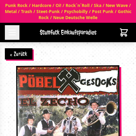
Punk Rock / Hardcore / Oi! / Rock`n´Roll / Ska / New Wave /
Metal / Trash / Steet-Punk / Psychobilly / Post Punk / Gothic
Rock / Neue Deutsche Welle
Scumfuck Einkaufsparadies
« Zurück