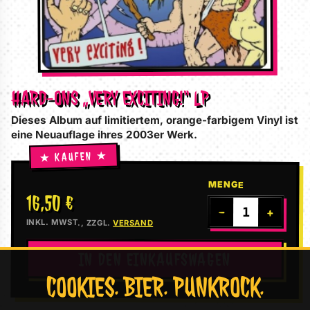
HARD-ONS „VERY EXCITING!“ LP
Dieses Album auf limitiertem, orange-farbigem Vinyl ist
eine Neuauflage ihres 2003er Werk.
MENGE
16,50 €
−
+
INKL. MWST., ZZGL.
VERSAND
IN DEN EINKAUFSWAGEN
COOKIES. BIER. PUNKROCK.