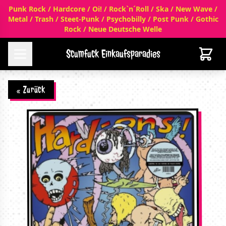
Punk Rock / Hardcore / Oi! / Rock`n´Roll / Ska / New Wave /
Metal / Trash / Steet-Punk / Psychobilly / Post Punk / Gothic
Rock / Neue Deutsche Welle
Scumfuck Einkaufsparadies
« Zurück