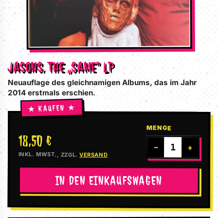
JASONS, THE „SAME“ LP
Neuauflage des gleichnamigen Albums, das im Jahr
2014 erstmals erschien.
MENGE
18,50 €
−
+
INKL. MWST., ZZGL.
VERSAND
IN DEN EINKAUFSWAGEN