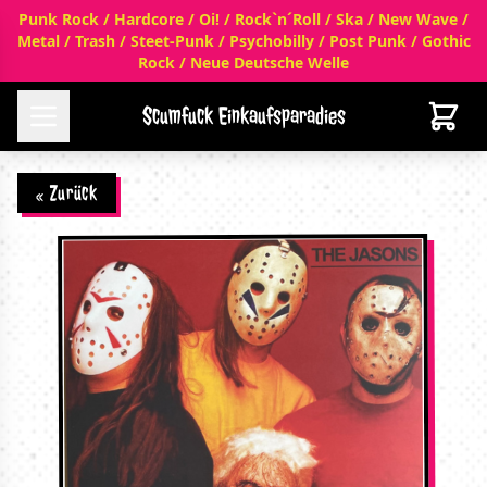
Punk Rock / Hardcore / Oi! / Rock`n´Roll / Ska / New Wave /
Metal / Trash / Steet-Punk / Psychobilly / Post Punk / Gothic
Rock / Neue Deutsche Welle
Scumfuck Einkaufsparadies
« Zurück