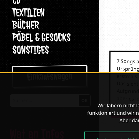
CD
TEXTILIEN
BÜCHER
PÖBEL & GESOCKS
SONSTIGES
7 Songs a
Ursprüngl
Einkaufswagen
erstmals 
Das sieht
Aufgrund 
aber es l
OK
Suchen
Wir labern nicht 
Und dann 
funktioniert und wir n
Aber dan
Wat an Infos