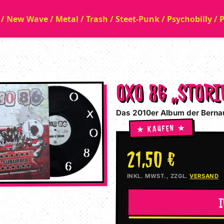
a / New Wave / Metal / Trash / Steet-Punk / Psychobilly /
OXO 86 „STORI
Das 2010er Album der Berna
21,50 €
INKL. MWST., ZZGL.
VERSAND