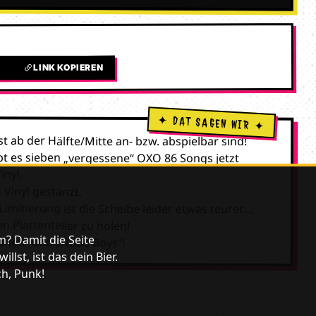
LINK KOPIEREN
L
st ab der Hälfte/Mitte an- bzw. abspielbar sind!
ibt es sieben „vergessene“ OXO 86 Songs jetzt
inyl.
 Vinyl gestanzt.
itierung ist die Scheibe leider etwas teurer…,
en Plattenteller zu holen!
m? Damit die Seite
Tränen“ und „Nude Boys“!
lst, ist das dein Bier.
ch, Punk!