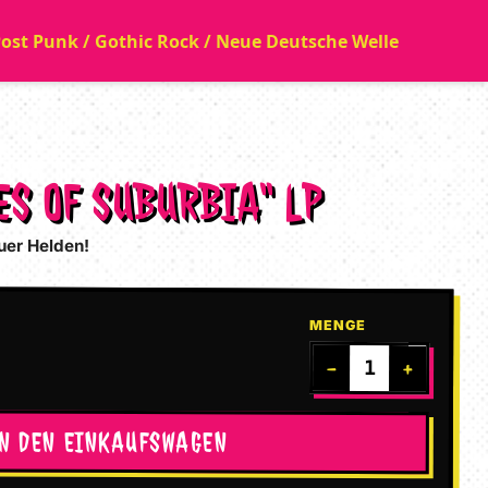
 Post Punk / Gothic Rock / Neue Deutsche Welle
ES OF SUBURBIA“ LP
uer Helden!
MENGE
−
+
IN DEN EINKAUFSWAGEN