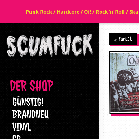
Punk Rock / Hardcore / Oi! / Rock`n´Roll / Sk
« Zurück
DER SHOP
GÜNSTIG!
BRANDNEU
VINYL