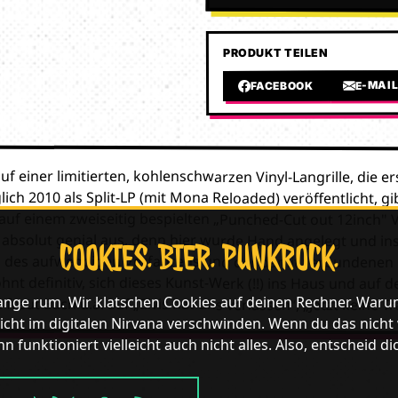
PRODUKT TEILEN
E-MAI
FACEBOOK
uf einer limitierten, kohlenschwarzen Vinyl-Langrille, die er
ich 2010 als Split-LP (mit Mona Reloaded) veröffentlicht, g
auf einem zweiseitig bespielten „Punched-Cut out 12inch" V
 absolut genial aus, denn hier wurde Hand angelegt und ins
COOKIES. BIER. PUNKROCK.
des aufwendigen Verfahrens und der damit verbundenen Lim
ohnt definitiv, sich dieses Kunst-Werk (!!) ins Haus und auf d
lange rum. Wir klatschen Cookies auf deinen Rechner. Waru
freut Euch u.a. auf „Elvis hat uns verlassen“, „Jetzt keine 
icht im digitalen Nirvana verschwinden. Wenn du das nicht wil
n funktioniert vielleicht auch nicht alles. Also, entscheid di