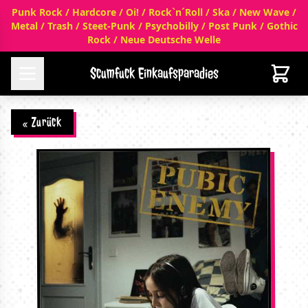
Punk Rock / Hardcore / Oi! / Rock`n´Roll / Ska / New Wave /
Metal / Trash / Steet-Punk / Psychobilly / Post Punk / Gothic
Rock / Neue Deutsche Welle
Scumfuck Einkaufsparadies
« Zurück