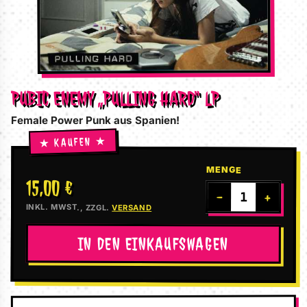
PUBIC ENEMY „PULLING HARD“ LP
Female Power Punk aus Spanien!
MENGE
15,00 €
−
+
INKL. MWST., ZZGL.
VERSAND
IN DEN EINKAUFSWAGEN