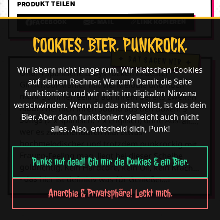
PRODUKT TEILEN
LINK KOPIEREN
E-MAIL
FACEBOOK
COOKIES. BIER. PUNKROCK.
Wir labern nicht lange rum. Wir klatschen Cookies
Oha, 4 spanische Ladys rocken in bester
auf deinen Rechner. Warum? Damit die Seite
Girlschool-Manier mit viel Melodie und noch
funktioniert und wir nicht im digitalen Nirvana
mehr Sommerfeeling auf ihrem bereits zweiten
verschwinden. Wenn du das nicht willst, ist das dein
Album herrlich ihren Sound aus den Boxen! 9
Bier. Aber dann funktioniert vielleicht auch nicht
Songs (2 x spanisch, 7 x englisch) ohne Ausfall…,
alles. Also, entscheid dich, Punk!
wer es zwischendurch mal etwas
hochmelodischer und trotzdem punkrockig mit
Frauen-Feeling mag, liegt bei dieser Scheibe
Punks not dead! Gib mir die Cookies & ein Bier.
goldrichtig. Kein Hardcore, kein Oi!, kein Krach…
- das hier ist definitiv was für Genießer…!
Anarchie & Privatsphäre! Leckt mich.