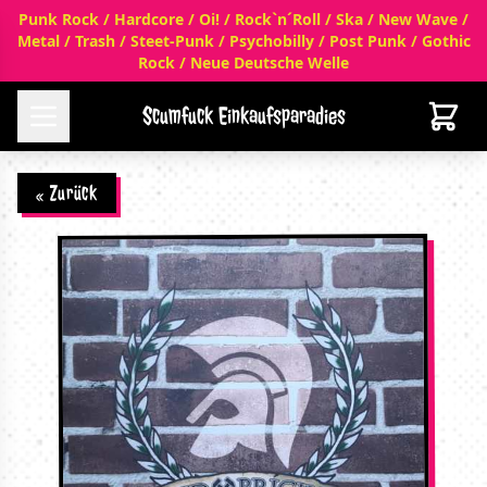
Punk Rock / Hardcore / Oi! / Rock`n´Roll / Ska / New Wave /
Metal / Trash / Steet-Punk / Psychobilly / Post Punk / Gothic
Rock / Neue Deutsche Welle
Scumfuck Einkaufsparadies
« Zurück