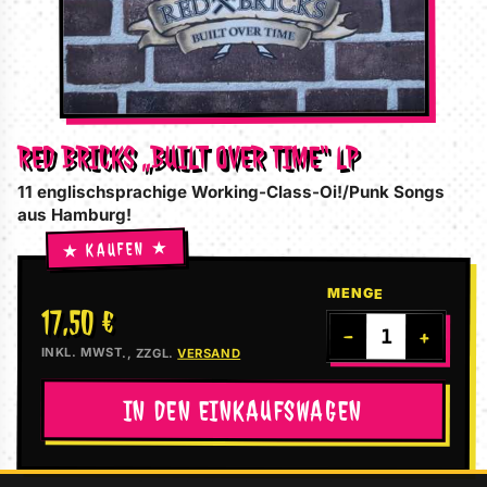
RED BRICKS „BUILT OVER TIME“ LP
11 englischsprachige Working-Class-Oi!/Punk Songs
aus Hamburg!
MENGE
17,50 €
−
+
INKL. MWST., ZZGL.
VERSAND
IN DEN EINKAUFSWAGEN