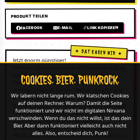
PRODUKT TEILEN
LINK KOPIEREN
E-MAIL
FACEBOOK
Jetzt enorm günstiger!
Ein rares Überbleibsel vom 2017er Record Store
Day (Radiation Records); limitiert auf 500
COOKIES. BIER. PUNKROCK.
handnummerierte Scheiben! Das Album
erschien erstmals im Jahr 1982 in den USA und
Wir labern nicht lange rum. Wir klatschen Cookies
ist seinerzeit aufgrund der Schwemme vieler
auf deinen Rechner. Warum? Damit die Seite
weiterer Veröffentlichungen zu dieser Zeit leider
funktioniert und wir nicht im digitalen Nirvana
ziemlich untergegangen. Aber das Album bzw.
verschwinden. Wenn du das nicht willst, ist das dein
diese Neuauflage ist gut, das kann ich
Bier. Aber dann funktioniert vielleicht auch nicht
versprechen – sofern ihr auf eine rockige
alles. Also, entscheid dich, Punk!
Mischung aus Gothic Rock, Punk und Deathrock