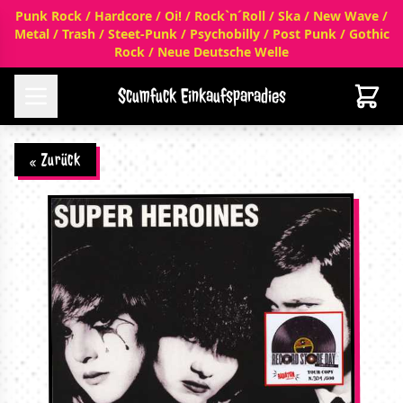
Punk Rock / Hardcore / Oi! / Rock`n´Roll / Ska / New Wave /
Metal / Trash / Steet-Punk / Psychobilly / Post Punk / Gothic
Rock / Neue Deutsche Welle
Scumfuck Einkaufsparadies
« Zurück