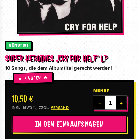
GÜNSTIG!
SUPER HEROINES „CRY FOR HELP“ LP
10 Songs, die dem Albumtitel gerecht werden!
MENGE
10,50 €
−
+
INKL. MWST., ZZGL.
VERSAND
IN DEN EINKAUFSWAGEN