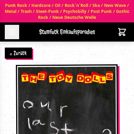
Punk Rock / Hardcore / Oi! / Rock`n´Roll / Ska / New Wave /
Metal / Trash / Steet-Punk / Psychobilly / Post Punk / Gothic
Rock / Neue Deutsche Welle
Scumfuck Einkaufsparadies
« Zurück