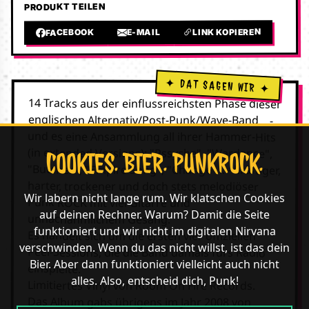
PRODUKT TEILEN
LINK KOPIEREN
E-MAIL
FACEBOOK
14 Tracks aus der einflussreichsten Phase dieser
englischen Alternativ/Post-Punk/Wave-Band... -
und es eine Ansammlung all ihrer Hammer-Hits
(in extended Versions): "Pssyche", "Wardance",
COOKIES. BIER. PUNKROCK.
"Butcher", "Empire Song", "Change"... - kräftiger,
harter, trockener und doch stets melodiöser
Wir labern nicht lange rum. Wir klatschen Cookies
Punk ROCK mit viel Gitarre und
auf deinen Rechner. Warum? Damit die Seite
unnachahmlichem Gesang.
funktioniert und wir nicht im digitalen Nirvana
Es handelt sich um die ersten vier offiziellen
verschwinden. Wenn du das nicht willst, ist das dein
Peel-Sessions, die die Band damals fürs Radio
Bier. Aber dann funktioniert vielleicht auch nicht
einspielte.
alles. Also, entscheid dich, Punk!
Limitiertes Vinyl von Room On Fire Records.
Das Album gabs übrigens im Jahr 2008 von