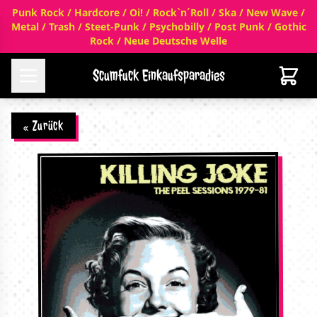
Punk Rock / Hardcore / Oi! / Rock`n´Roll / Ska / New Wave /
Metal / Trash / Steet-Punk / Psychobilly / Post Punk / Gothic
Rock / Neue Deutsche Welle
Scumfuck Einkaufsparadies
« Zurück