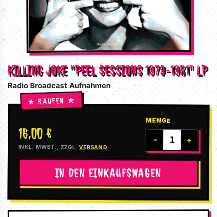
KILLING JOKE "PEEL SESSIONS 1979-1981" LP
Radio Broadcast Aufnahmen
MENGE
16,00 €
−
+
INKL. MWST., ZZGL.
VERSAND
IN DEN EINKAUFSWAGEN