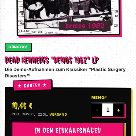
GÜNSTIG!
DEAD KENNEDYS "DEMOS 1982" LP
Die Demo-Aufnahmen zum Klassiker "Plastic Surgery
Disasters"!
MENGE
10,46 €
−
+
INKL. MWST., ZZGL.
VERSAND
IN DEN EINKAUFSWAGEN