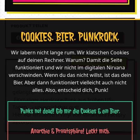
PRODUKT TEILEN
COOKIES. BIER. PUNKROCK.
LINK KOPIEREN
E-MAIL
FACEBOOK
Wir labern nicht lange rum. Wir klatschen Cookies
auf deinen Rechner. Warum? Damit die Seite
funktioniert und wir nicht im digitalen Nirvana
Jetzt enorm günstiger!
verschwinden. Wenn du das nicht willst, ist das dein
Raue, (noch) härtere Versionen der später
Bier. Aber dann funktioniert vielleicht auch nicht
offiziell veröffentlichten und zu Weltruhm
alles. Also, entscheid dich, Punk!
gelangten Tracks des DK-Killeralbum!
Einmaliger Hardcore-Punk aus frühen US-
Tagen... - unverzichtbar gut!
Punks not dead! Gib mir die Cookies & ein Bier.
Hier auf limitiertem Vinyl von Minamata Factory
Records!
Anarchie & Privatsphäre! Leckt mich.