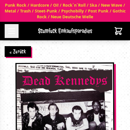
Punk Rock / Hardcore / Oi! / Rock`n´Roll / Ska / New Wave /
Metal / Trash / Steet-Punk / Psychobilly / Post Punk / Gothic
Rock / Neue Deutsche Welle
Scumfuck Einkaufsparadies
« Zurück