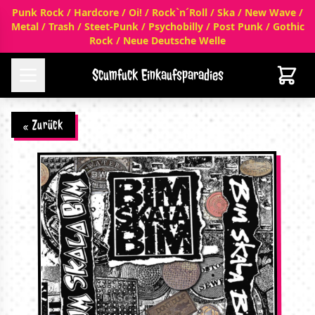
Punk Rock / Hardcore / Oi! / Rock`n´Roll / Ska / New Wave /
Metal / Trash / Steet-Punk / Psychobilly / Post Punk / Gothic
Rock / Neue Deutsche Welle
Scumfuck Einkaufsparadies
« Zurück