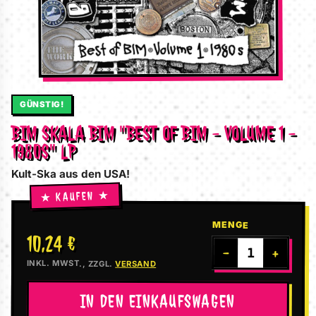
GÜNSTIG!
BIM SKALA BIM "BEST OF BIM - VOLUME 1 -
1980S" LP
Kult-Ska aus den USA!
MENGE
10,24 €
−
+
INKL. MWST., ZZGL.
VERSAND
IN DEN EINKAUFSWAGEN