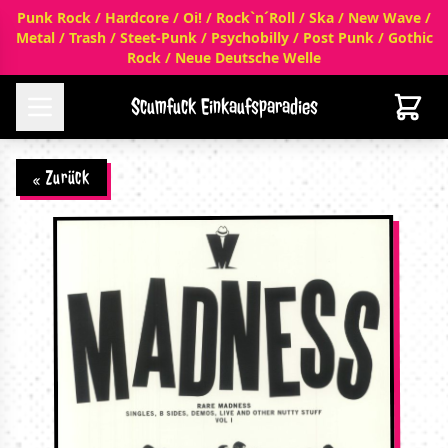
Punk Rock / Hardcore / Oi! / Rock`n´Roll / Ska / New Wave /
Metal / Trash / Steet-Punk / Psychobilly / Post Punk / Gothic
Rock / Neue Deutsche Welle
Scumfuck Einkaufsparadies
« Zurück