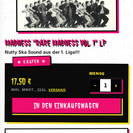
MADNESS "RARE MADNESS VOL. 1" LP
Nutty Ska Sound aus der 1. Liga!!!
MENGE
17,50 €
−
+
INKL. MWST., ZZGL.
VERSAND
IN DEN EINKAUFSWAGEN