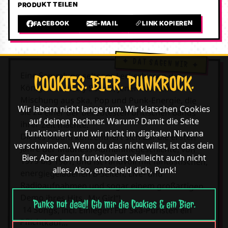
PRODUKT TEILEN
LINK KOPIEREN
E-MAIL
FACEBOOK
Eine Sammlung seltener Leckerbissen der
COOKIES. BIER. PUNKROCK.
Könige des Nutty Sound, jener köstlichen
Mischung aus Ska, Pop und Punk-Energie, die
Wir labern nicht lange rum. Wir klatschen Cookies
sie zu einer der beliebtesten britischen Bands
auf deinen Rechner. Warum? Damit die Seite
ihrer Zeit machte.
funktioniert und wir nicht im digitalen Nirvana
Dieses Album konzentriert sich auf die ersten
verschwinden. Wenn du das nicht willst, ist das dein
Jahre der Madness-Aufnahmegeschichte, von
Bier. Aber dann funktioniert vielleicht auch nicht
1979 bis 1981, und ist randvoll mit fantastischen,
alles. Also, entscheid dich, Punk!
energiegeladenen B-Seiten, Live- und
Radioaufnahmen und sogar einem großartigen
Demo ihres Hits „My Girl“!
Punks not dead! Gib mir die Cookies & ein Bier.
14 Songs, incl. Einleger! Für Ska-Puristen ein
Pflichtkauf...