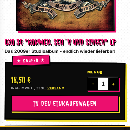
OXO 86 "KOMMEN, SEH´N UND SINGEN" LP
Das 2009er Studioalbum - endlich wieder lieferbar!
MENGE
18,50 €
−
+
INKL. MWST., ZZGL.
VERSAND
IN DEN EINKAUFSWAGEN