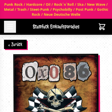
Punk Rock / Hardcore / Oi! / Rock`n´Roll / Ska / New Wave /
Metal / Trash / Steet-Punk / Psychobilly / Post Punk / Gothic
Rock / Neue Deutsche Welle
Scumfuck Einkaufsparadies
« Zurück