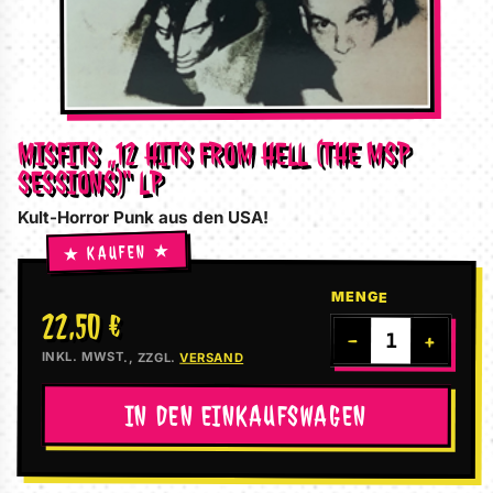
MISFITS „12 HITS FROM HELL (THE MSP
SESSIONS)“ LP
Kult-Horror Punk aus den USA!
MENGE
22,50 €
−
+
INKL. MWST., ZZGL.
VERSAND
IN DEN EINKAUFSWAGEN