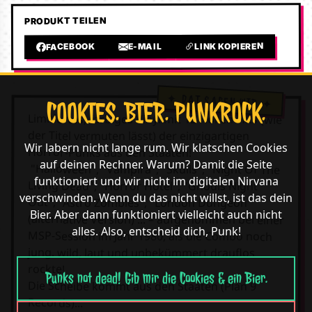
PRODUKT TEILEN
LINK KOPIEREN
E-MAIL
FACEBOOK
COOKIES. BIER. PUNKROCK.
Limitiertes, farbiges Vinyl mit 12 Höllen-Hits (wie
der Titel vermuten lässt) der einzigartigen
Wir labern nicht lange rum. Wir klatschen Cookies
Horror-Punks aus den Staaten!
auf deinen Rechner. Warum? Damit die Seite
"Halloween", "Vampira", "Skulls", "Night Of The
funktioniert und wir nicht im digitalen Nirvana
Living Dead", "Horror Hotel", "Ghouls Night
verschwinden. Wenn du das nicht willst, ist das dein
Out", "Astro Zombies", "London Dungeon"
Bier. Aber dann funktioniert vielleicht auch nicht
(alternative Version) ... – aufgenommen bei einer
alles. Also, entscheid dich, Punk!
MSP-Session im Jahr 1980, als die Combo noch
jung, wild, laut und unbekümmert drauflos
rockte!
Punks not dead! Gib mir die Cookies & ein Bier.
Die Scheibe kommt aus den Staaten (Plan 9
Records)...