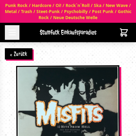
Punk Rock / Hardcore / Oi! / Rock`n´Roll / Ska / New Wave /
Metal / Trash / Steet-Punk / Psychobilly / Post Punk / Gothic
Rock / Neue Deutsche Welle
Scumfuck Einkaufsparadies
« Zurück