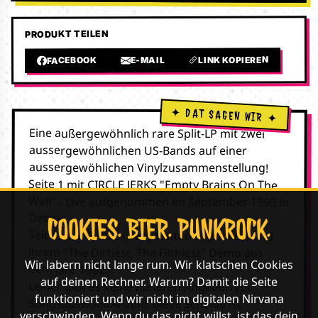
PRODUKT TEILEN
LINK KOPIEREN
E-MAIL
FACEBOOK
Eine außergewöhnlich rare Split-LP mit zwei
aussergewöhnlichen US-Bands auf einer
aussergewöhlichen Vinylzusammenstellung!
Seite 1 mit CIRCLE JERKS "Empty Brains On The
Wall" - Live aufgenommen im September 1990 in
Detroit.
COOKIES. BIER. PUNKROCK.
Seite 2 mit D. R. I. (Dirty Rotten Impeciles) und
ihrem "The Dirtiest, The Filthiest" Demo aus
Wir labern nicht lange rum. Wir klatschen Cookies
dem Jahr 1982.
auf deinen Rechner. Warum? Damit die Seite
Leider gibt es keine näheren Angaben zur
funktioniert und wir nicht im digitalen Nirvana
Songsauswahl/Anzahl, diese Scheibe ist
verschwinden. Wenn du das nicht willst, ist das dein