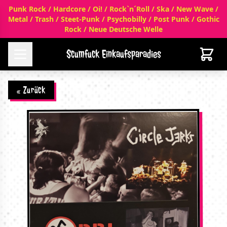
Punk Rock / Hardcore / Oi! / Rock`n´Roll / Ska / New Wave /
Metal / Trash / Steet-Punk / Psychobilly / Post Punk / Gothic
Rock / Neue Deutsche Welle
Scumfuck Einkaufsparadies
« Zurück