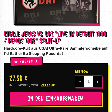
CIRCLE JERKS VS. DRI "LIVE IN DETROIT 1990
/ DEMOS 1982" SPLIT-LP
Hardcore-Kult aus USA! Ultra-Rare Sammlerscheibe auf
I´d Rather Be Sleeping Records!
MENGE
27,50 €
−
+
INKL. MWST., ZZGL.
VERSAND
IN DEN EINKAUFSWAGEN