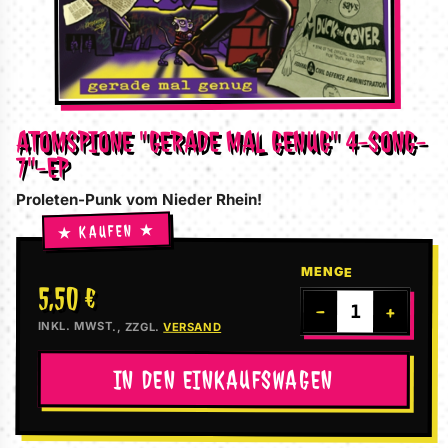
ATOMSPIONE "GERADE MAL GENUG" 4-SONG-
7"-EP
Proleten-Punk vom Nieder Rhein!
MENGE
5,50 €
−
+
INKL. MWST., ZZGL.
VERSAND
IN DEN EINKAUFSWAGEN