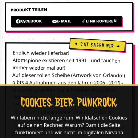
PRODUKT TEILEN
LINK KOPIEREN
E-MAIL
FACEBOOK
Endlich wieder lieferbar!
Atomspione existieren seit 1991 - und tauchen
immer wieder mal auf!
Auf dieser tollen Scheibe (Artwork von Orlando!)
gibts 4 Aufnahmen aus den Jahren 2006 - 2016 -
allesamt unverkennbare Proleten-Punk-Hits:
"Idioten"
COOKIES. BIER. PUNKROCK.
"Wir sind allein"
"Old Spys" (Schreibfehler bewußt... - das ist
Wir labern nicht lange rum. Wir klatschen Cookies
deren Humor und sieht "cooler" aus)
auf deinen Rechner. Warum? Damit die Seite
"Gerade mal genug" (mit Gastsänger Benny von
funktioniert und wir nicht im digitalen Nirvana
SS Kalliert!)