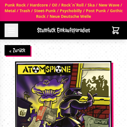
Punk Rock / Hardcore / Oi! / Rock`n´Roll / Ska / New Wave /
Metal / Trash / Steet-Punk / Psychobilly / Post Punk / Gothic
Rock / Neue Deutsche Welle
Scumfuck Einkaufsparadies
« Zurück