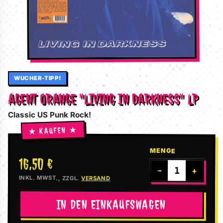
WUCHER-TIPP!
AGENT ORANGE "LIVING IN DARKNESS" LP
Classic US Punk Rock!
MENGE
16,50 €
−
+
INKL. MWST., ZZGL.
VERSAND
IN DEN EINKAUFSWAGEN