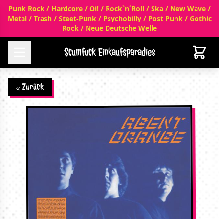
Punk Rock / Hardcore / Oi! / Rock`n´Roll / Ska / New Wave /
Metal / Trash / Steet-Punk / Psychobilly / Post Punk / Gothic
Rock / Neue Deutsche Welle
Scumfuck Einkaufsparadies
« Zurück