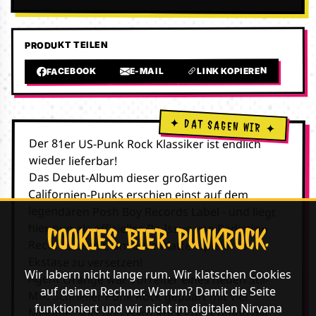
PRODUKT TEILEN
LINK KOPIEREN
E-MAIL
FACEBOOK
Der 81er US-Punk Rock Klassiker ist endlich
wieder lieferbar!
Das Debut-Album dieser großartigen
Californien-Punks erschien einst auf dem
legendären Posh Boy Records Label - und liegt
hier nun als offizielles Re-Issue von Radiation
COOKIES. BIER. PUNKROCK.
Records bereit, um Eure Plattenspieler in
Ekstase zu versetzen!
Wir labern nicht lange rum. Wir klatschen Cookies
Agent Orange war Vorreiter eines neuen Stil-
auf deinen Rechner. Warum? Damit die Seite
Mix: Schneller Punk Rock gepaart mit viel
funktioniert und wir nicht im digitalen Nirvana
Melodie, Surf und Hard Rock - die Combo gilt