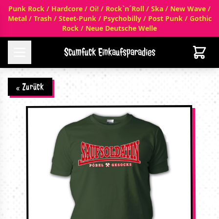
Punk Rock / Hardcore / Oi! / Rock`n´Roll / Ska / New Wave /
Metal / Trash / Steet-Punk / Psychobilly / Post Punk / Gothic
Rock / Neue Deutsche Welle
Scumfuck Einkaufsparadies
« Zurück