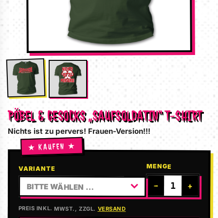
PÖBEL & GESOCKS „SAUFSOLDATIN“ T-SHIRT
Nichts ist zu pervers! Frauen-Version!!!
MENGE
VARIANTE
−
+
BITTE WÄHLEN …
PREIS INKL. MWST., ZZGL.
VERSAND