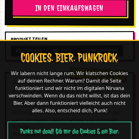
IN DEN EINKAUFSWAGEN
PRODUKT TEILEN
LINK KOPIEREN
E-MAIL
FACEBOOK
COOKIES. BIER. PUNKROCK.
Wir labern nicht lange rum. Wir klatschen Cookies
auf deinen Rechner. Warum? Damit die Seite
Das legendäre Kult-Motiv gibt es jetzt auch
funktioniert und wir nicht im digitalen Nirvana
gendergerecht auf olivgrünen Grundstoff mit
verschwinden. Wenn du das nicht willst, ist das dein
female Aufdruck!
Bier. Aber dann funktioniert vielleicht auch nicht
Aus Saufsoldat wird Saufsoldatin!!!
alles. Also, entscheid dich, Punk!
Achtung: Dies ist kein Girly -Shirt, sondern ein
ganz normales T-Shirt ("unisex") im normalen
Schnitt!
Punks not dead! Gib mir die Cookies & ein Bier.
Theoretisch kann dieses Shirt also auch von