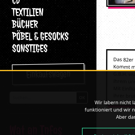
CD
TEXTILIEN
BÜCHER
PÖBEL & GESOCKS
SONSTIGES
Das 82er
Kommt mi
Einkaufswagen
G.B.H. w
ihrem un
Mit Einfl
ihrer bru
OK
Suchen
Wir labern nicht 
funktioniert und wir n
Aber dan
Wat an Infos