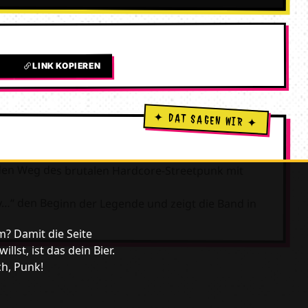
LINK KOPIEREN
L
den Weg des brutalen Hardcore-Streetpunk mit
y…“ den Beginn der Legende und zeigt die Band in
m? Damit die Seite
lst, ist das dein Bier.
ch, Punk!