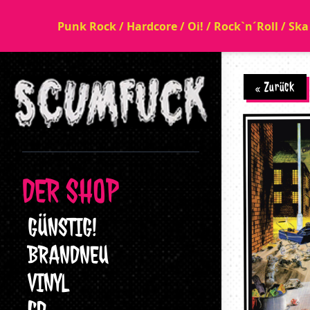
Punk Rock / Hardcore / Oi! / Rock`n´Roll / Sk
« Zurück
DER SHOP
GÜNSTIG!
BRANDNEU
VINYL