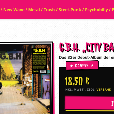
a / New Wave / Metal / Trash / Steet-Punk / Psychobilly /
G.B.H. „CITY 
Das 82er Debut-Album der e
18,50 €
INKL. MWST., ZZGL.
VERSAND