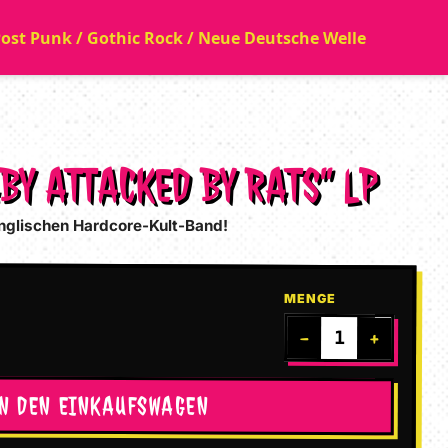
 Post Punk / Gothic Rock / Neue Deutsche Welle
BABY ATTACKED BY RATS” LP
nglischen Hardcore-Kult-Band!
MENGE
−
+
IN DEN EINKAUFSWAGEN