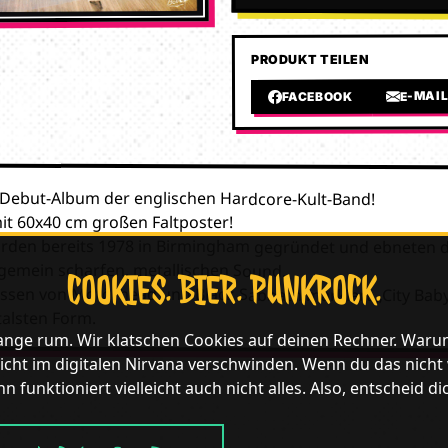
PRODUKT TEILEN
E-MAI
FACEBOOK
 Debut-Album der englischen Hardcore-Kult-Band!
t 60x40 cm großen Faltposter!
urden bereits 1978 in Birmingham gegründet und ebneten 
gemein scharfen, metallischen Sound.
COOKIES. BIER. PUNKROCK.
üssen von Motörhead und Black Sabbath markiert „City Bab
talsten Form.
lange rum. Wir klatschen Cookies auf deinen Rechner. Waru
icht im digitalen Nirvana verschwinden. Wenn du das nicht wil
n funktioniert vielleicht auch nicht alles. Also, entscheid di