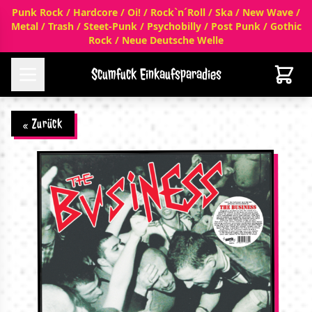
Punk Rock / Hardcore / Oi! / Rock`n´Roll / Ska / New Wave /
Metal / Trash / Steet-Punk / Psychobilly / Post Punk / Gothic
Rock / Neue Deutsche Welle
Scumfuck Einkaufsparadies
« Zurück