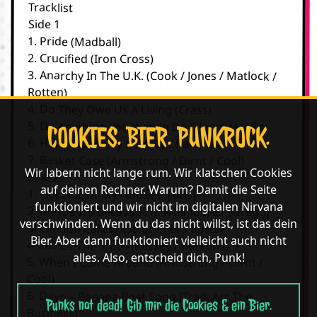
Tracklist
Side 1
1. Pride (Madball)
2. Crucified (Iron Cross)
3. Anarchy In The U.K. (Cook / Jones / Matlock /
Rotten)
4. Do They Owe Us A Living (Crass)
5. Do Anything You Wanna Do (Higgs / Hollis)
COOKIES. BIER. PUNKROCK.
6. Hurry Up Harry (Pursey / Parsons)
7. Basket Case (Armstrong / Dirnt / Cool)
Wir labern nicht lange rum. Wir klatschen Cookies
Side 2
auf deinen Rechner. Warum? Damit die Seite
1. Get Out Of My House (Lyons)
funktioniert und wir nicht im digitalen Nirvana
2. Maybe It’s Because I’m A Londoner (Gregg)
verschwinden. Wenn du das nicht willst, ist das dein
3. London Calling (Strummer / Jones)
Bier. Aber dann funktioniert vielleicht auch nicht
4. Tell Us The Truth (Pursey / Parsons)
alles. Also, entscheid dich, Punk!
5. When I Come Around (Armstrong / Dirnt /
Cool)
6. Dayo – Banana Boat Song (Trad: Arr The
Punks not dead! Gib mir die Cookies & ein Bier.
Business)