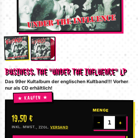
BUSINESS, THE "UNDER THE INFLUENCE" LP
Das 99er Kultalbum der englischen Kultband!!! Vorher
nur als CD erhältlich!
MENGE
19,50 €
−
+
INKL. MWST., ZZGL.
VERSAND