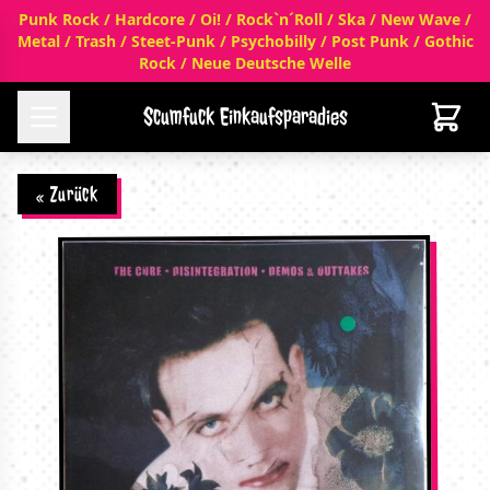
Punk Rock / Hardcore / Oi! / Rock`n´Roll / Ska / New Wave /
Metal / Trash / Steet-Punk / Psychobilly / Post Punk / Gothic
Rock / Neue Deutsche Welle
Scumfuck Einkaufsparadies
« Zurück