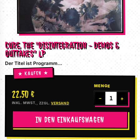
CURE, THE "DISINTEGRATION - DEMOS &
OUTTAKES" LP
Der Titel ist Programm...
MENGE
22,50 €
−
+
INKL. MWST., ZZGL.
VERSAND
IN DEN EINKAUFSWAGEN