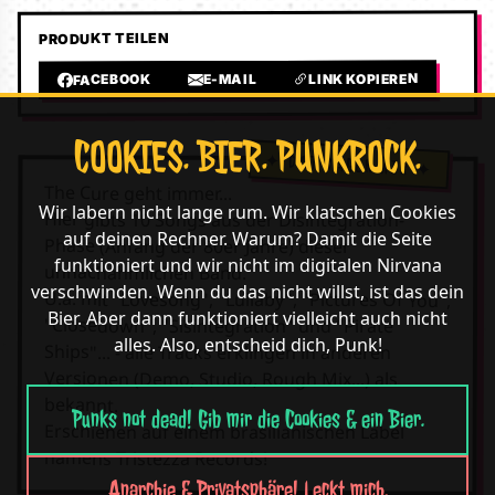
PRODUKT TEILEN
LINK KOPIEREN
E-MAIL
FACEBOOK
COOKIES. BIER. PUNKROCK.
The Cure geht immer...
Wir labern nicht lange rum. Wir klatschen Cookies
Hier gibts 10 Songs aus der Disintegration-
auf deinen Rechner. Warum? Damit die Seite
Phase (Anfang der 80er Jahre) dieser
funktioniert und wir nicht im digitalen Nirvana
unnachahmlichen Band.
verschwinden. Wenn du das nicht willst, ist das dein
U.a. mit "Lovesong", "Lullaby", "Pictures Of You",
Bier. Aber dann funktioniert vielleicht auch nicht
"Closedown", "Sisintegration" und "Pirate
alles. Also, entscheid dich, Punk!
Ships"... - alle Tracks erklingen in anderen
Versionen (Demo, Studio, Rough Mix...) als
bekannt.
Punks not dead! Gib mir die Cookies & ein Bier.
Erschienen auf einem brasilianischen Label
namens Tristezza Records!
Anarchie & Privatsphäre! Leckt mich.