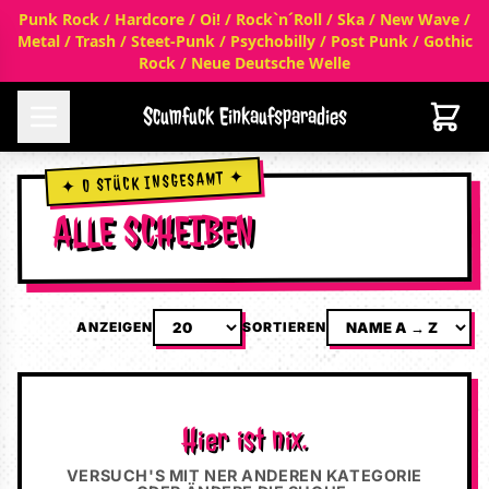
Punk Rock / Hardcore / Oi! / Rock`n´Roll / Ska / New Wave /
Metal / Trash / Steet-Punk / Psychobilly / Post Punk / Gothic
Rock / Neue Deutsche Welle
Scumfuck Einkaufsparadies
✦ 0 STÜCK INSGESAMT ✦
ALLE SCHEIBEN
ANZEIGEN
SORTIEREN
Hier ist nix.
VERSUCH'S MIT NER ANDEREN KATEGORIE