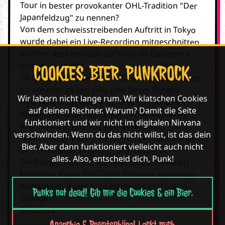
Tour in bester provokanter OHL-Tradition "Der
Japanfeldzug" zu nennen?
Von dem schweisstreibenden Auftritt in Tokyo
wurde dabei ein Live-Recording mitgeschnitten,
welcher jetzt exklusiv auf Vinyl als Collector's
Edition erscheint.
COOKIES. BIER. PUNKROCK.
16 Songs, rauh, kompromißlos und authentisch,
so wie man es von OHL und ihrem Sänger
Wir labern nicht lange rum. Wir klatschen Cookies
Deutsche W. gewohnt ist. Und das Schöne
auf deinen Rechner. Warum? Damit die Seite
dabei: OHL lässt nichts aus... - hier kommen
funktioniert und wir nicht im digitalen Nirvana
ALLE All-Time-Hits aus den Boxen, u.a.
verschwinden. Wenn du das nicht willst, ist das dein
"Warschauer Pakt", "Roter Terror", "Belsen ein
Bier. Aber dann funktioniert vielleicht auch nicht
KZ", "Freiheitskämpfer", "Der Osten"...
alles. Also, entscheid dich, Punk!
Die Picture Disc-Version (300 Stück weltweit)
kommt in klarer PVC-Hülle inklusive zweiseitig
bedruckten Insert mit Linernotes und Foto-
Punks not dead! Gib mir die Cookies & ein Bier.
Collage.
Sayonara!
Anarchie & Privatsphäre! Leckt mich.