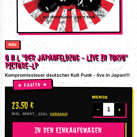
NEU
O H L "DER JAPANFELDZUG - LIVE IN TOKYO"
PICTURE-LP
Kompromissloser deutscher Kult Punk - live in Japan!!!
MENGE
23,50 €
−
+
INKL. MWST., ZZGL.
VERSAND
IN DEN EINKAUFSWAGEN