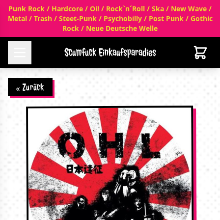
Punk Rock / Hardcore / Oi! / Rock`n´Roll / Ska / New Wave /
Metal / Trash / Steet-Punk / Psychobilly / Post Punk / Gothic
Rock / Neue Deutsche Welle
Scumfuck Einkaufsparadies
« Zurück