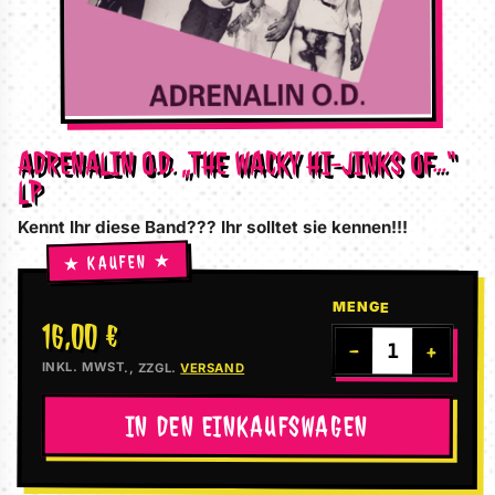
ADRENALIN O.D. „THE WACKY HI-JINKS OF…“
LP
Kennt Ihr diese Band??? Ihr solltet sie kennen!!!
MENGE
16,00 €
−
+
INKL. MWST., ZZGL.
VERSAND
IN DEN EINKAUFSWAGEN