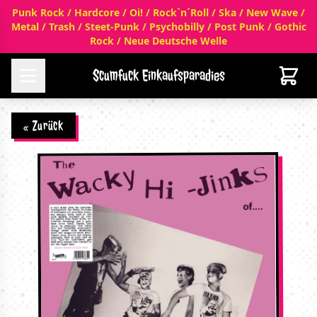
Punk Rock / Hardcore / Oi! / Rock`n´Roll / Ska / New Wave /
Metal / Trash / Steet-Punk / Psychobilly / Post Punk / Gothic
Rock / Neue Deutsche Welle
Scumfuck Einkaufsparadies
« Zurück