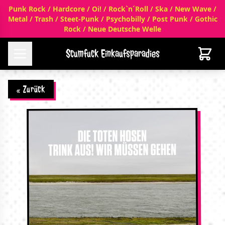
Punk Rock / Hardcore / Oi! / Rock`n´Roll / Ska / New Wave /
Metal / Trash / Steet-Punk / Psychobilly / Post Punk / Gothic
Rock / Neue Deutsche Welle
Scumfuck Einkaufsparadies
« Zurück