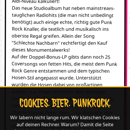
Aldi-Niveau kalkuliert!
Das neue Studioalbum hat neben mainstream-
tauglichen Radiohits (die man nicht unbedingt
benötigt) auch einige echte, richtig gute Punk
Rock Knaller, die textlich und musikalisch ins
oberste Regal greifen. Allein der Song
"Schlechte Nachbarn" rechtfertigt den Kauf
dieses Monumentalwerks!
Auf der Doppel-Bonus-LP gibts dann noch 25
Coversongs von fetten Hits, die meist dem Punk
Rock Genre entstammen und dem typischen
Hosen-Stil angepasst wurde. Unterstützt
wurden die Hosen dabei von großartigen
Gästen, u.a. Thees Uhlmann, Beki Bondage
(unfassbar!!!), Blixa Bargeld, Vicky Leandros (!!),
COOKIES. BIER. PUNKROCK.
Hannes Wader, Sven Regener, Wolf Biermann,
Charlie Harper, Peter Hein... - so illustrativ sich
Wir labern nicht lange rum. Wir klatschen Cookies
die Namen lesen, so fantastisch erklingen somit
auf deinen Rechner. Warum? Damit die Seite
dann auch die Coversongs.