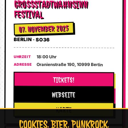
GROSSSTADTWAHNSINN F
ESTIVAL
07. NOVEMBER 2025
BERLIN · SO36
18:00 Uhr
UHRZEIT
Oranienstraße 190, 10999 Berlin
ADRESSE
TICKETS!
WEBSEITE
KARTE
COOKIES. BIER. PUNKROCK.