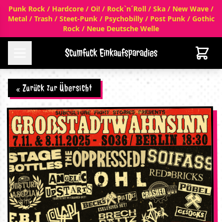
Punk Rock / Hardcore / Oi! / Rock`n´Roll / Ska / New Wave /
Metal / Trash / Steet-Punk / Psychobilly / Post Punk / Gothic
Rock / Neue Deutsche Welle
Scumfuck Einkaufsparadies
« Zurück zur Übersicht