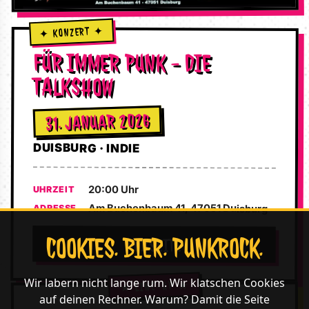
FÜR IMMER PUNK - DIE
TALKSHOW
31. JANUAR 2026
DUISBURG · INDIE
20:00 Uhr
UHRZEIT
Am Buchenbaum 41, 47051 Duisburg
ADRESSE
COOKIES. BIER. PUNKROCK.
WEBSEITE
Wir labern nicht lange rum. Wir klatschen Cookies
auf deinen Rechner. Warum? Damit die Seite