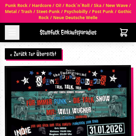
Punk Rock / Hardcore / Oi! / Rock`n´Roll / Ska / New Wave /
Metal / Trash / Steet-Punk / Psychobilly / Post Punk / Gothic
Rock / Neue Deutsche Welle
Scumfuck Einkaufsparadies
« Zurück zur Übersicht